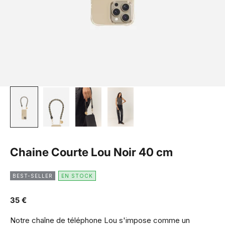
Chaine Courte Lou Noir 40 cm
BEST-SELLER
EN STOCK
Prix de vente
35 €
Notre chaîne de téléphone Lou s'impose comme un