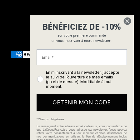
BÉNÉFICIEZ DE -10%
sur votre première commande
© 2026 - La Coque Française
en vous inscrivant à notre newsletter.
Email
En m'inscrivant à la newsletter, j’accepte
le suivi de l’ouverture de mes emails
CGV
(pixel de mesure). Modifiable à tout
moment.
Mentions Légales
OBTENIR MON CODE
Politique de confidentialité
*Champs obligatoires.
Plan du site
En renseignant votre adresse email ci-dessus, vous consentez à ce
que LaCoqueFrançaise vous adresse sa newsletter. Vous pouvez
retirer votre consentement à tout moment et vous désabonner de
nos communications en utilisant le lien de désabonnement inclus