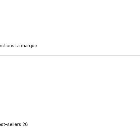
ections
La marque
st-sellers 26