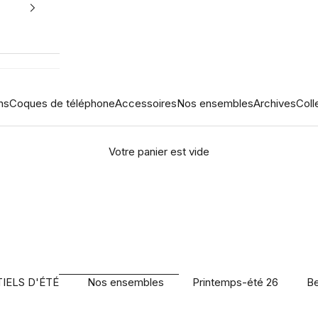
ns
Coques de téléphone
Accessoires
Nos ensembles
Archives
Coll
Votre panier est vide
NOS ENSEMBLES
DÉCOUVRIR
IELS D'ÉTÉ
Nos ensembles
Printemps-été 26
Be