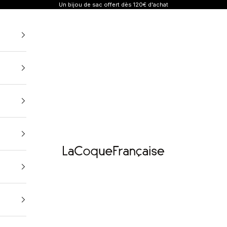
Un bijou de sac offert dès 120€ d'achat
Coques, Chaînes et Co