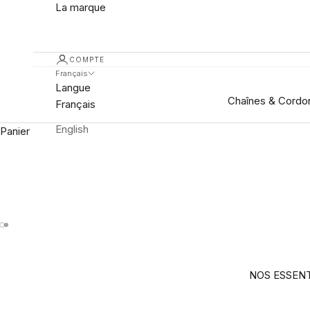
La marque
COMPTE
Français
Langue
Chaînes & Cordo
Français
English
Panier
Aller à l'élément 1
Aller à l'élément 2
NOS ESSENT