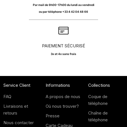
Par
mail
de 9h00-17h00 du lundi au vendredi
ou par téléphone +33 4 42 04 48 66
PAIEMENT SÉCURISÉ
3x et 4x sans frais
Service Client
Informations
Collections
FAQ
A propos de nous
Coque de
téléphone
Livraisons et
Où nous trouver?
retours
Chaîne de
Presse
téléphone
Nous contacter
Carte Cadeau