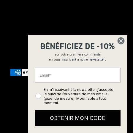
BÉNÉFICIEZ DE -10%
sur votre première commande
© 2026 - La Coque Française
en vous inscrivant à notre newsletter.
Email
En m'inscrivant à la newsletter, j’accepte
le suivi de l’ouverture de mes emails
CGV
(pixel de mesure). Modifiable à tout
moment.
Mentions Légales
OBTENIR MON CODE
Politique de confidentialité