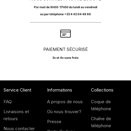
Par
mail
de 9h00-17h00 du lundi au vendredi
ou par téléphone +33 4 42 04 48 66
PAIEMENT SÉCURISÉ
3x et 4x sans frais
Service Client
Informations
Collections
FAQ
A propos de nous
Coque de
téléphone
Livraisons et
Où nous trouver?
retours
Chaîne de
Presse
téléphone
Nous contacter