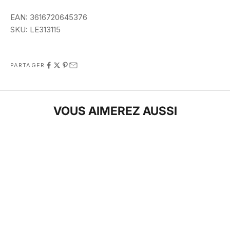
EAN:
3616720645376
SKU:
LE313115
PARTAGER
VOUS AIMEREZ AUSSI
JUSQU'À -40 %
-30 %