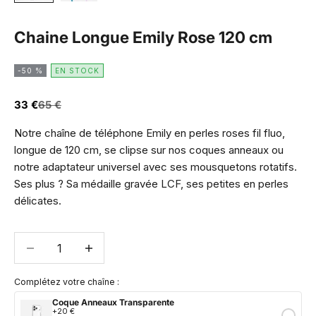
Chaine Longue Emily Rose 120 cm
-50 %
EN STOCK
Prix de vente
Prix normal
33 €
65 €
Notre chaîne de téléphone Emily en perles roses fil fluo,
longue de 120 cm, se clipse sur nos coques anneaux ou
notre adaptateur universel avec ses mousquetons rotatifs.
Ses plus ? Sa médaille gravée LCF, ses petites en perles
délicates.
Diminuer la quantité
Diminuer la quantité
Complétez votre chaîne :
Coque Anneaux Transparente
+20 €