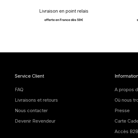
Livraison en point relais
offerte en France dès 59€
Service Client
Informatio
FAQ
A propos 
Livraisons et retours
Où nous tr
Nous contacter
Presse
Devenir Revendeur
Carte Cad
Accès B2