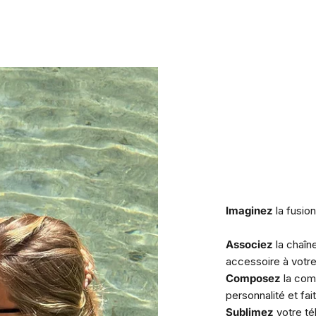
Imaginez
la fusio
Associez
la chaî
accessoire à votr
Composez
la comb
personnalité et fait
Sublimez
votre té