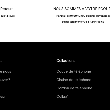
Retours
NOUS SOMMES À VOTRE ÉCOU
sous 14 jours
Par
mail
de 9h00-17h00 du lundi au vendredi
ou par téléphone +33 4 42 04 48 66
ns
Collections
de nous
Coque de téléphone
ouver?
Chaîne de téléphone
Cordon de téléphone
eau
Collab'
B