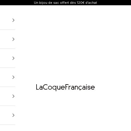
Un bijou de sac offert dès 120€ d'achat
Coques, Chaînes et Cordons de téléphone