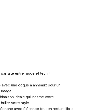
n parfaite entre mode et tech !
ne avec une coque à anneaux pour un
e image.
inaison idéale qui incarne votre
 briller votre style.
léphone avec élégance tout en restant libre