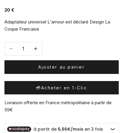
Prix de vente
20 €
Adaptateur universel L'amour est déclaré Design La
Coque Francaise
Diminuer la quantité
Diminuer la quantité
Ajouter au panier
💳
Acheter en 1-Clic
Livraison offerte en France métropolitaine à partir de
59€