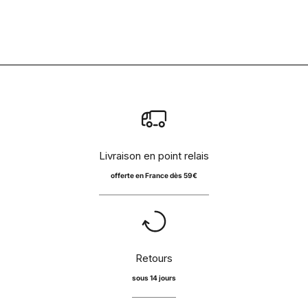
Prix de vente
Pr
20 €
2
Livraison en point relais
offerte en France dès 59€
Retours
sous 14 jours