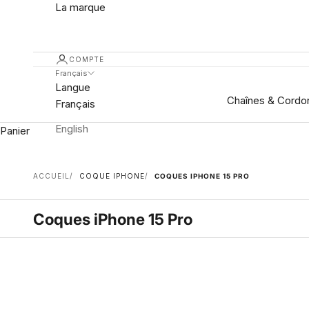
La marque
COMPTE
Français
Langue
Chaînes & Cordo
Français
English
Panier
ACCUEIL
COQUE IPHONE
COQUES IPHONE 15 PRO
Coques iPhone 15 Pro
JUSQU'À -30 %
JUSQU'À -30 %
Coque Anneaux Soft Touch Bleu
Coque Anneau
Ajouter au panier
Prix de vente
Prix de vent
A partir de 20 €
A partir de 