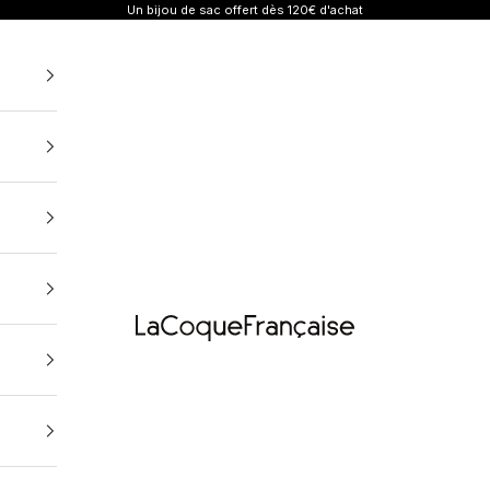
Un bijou de sac offert dès 120€ d'achat
Coques, Chaînes et Cordons de téléphone