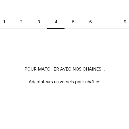
1
2
3
4
5
6
…
9
POUR MATCHER AVEC NOS CHAINES...
Adaptateurs universels pour chaînes
BEST-SELLER